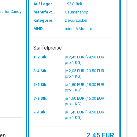
Auf Lager:
192
Stück
Manufaktur:
Gaumenshop
Kategorie:
Dekorzucker
MHD:
mind. 6 Monate
Staffelpreise
1-2 Stk.
je 2,45 EUR (24,50 EUR
pro 1 KG)
3-4 Stk.
je 2,05 EUR (20,50 EUR
pro 1 KG)
5-6 Stk.
je 1,80 EUR (18,00 EUR
pro 1 KG)
7-9 Stk.
je 1,60 EUR (16,00 EUR
pro 1 KG)
> 9 Stk.
je 1,45 EUR (14,50 EUR
pro 1 KG)
2,45 EUR
nen