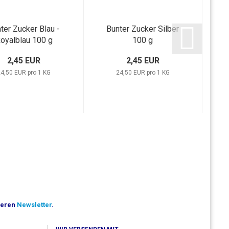
ter Zucker Blau -
Bunter Zucker Silber
10
oyalblau 100 g
100 g
2,45 EUR
2,45 EUR
4,50 EUR pro 1 KG
24,50 EUR pro 1 KG
seren
Newsletter
.