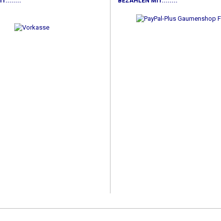
........
BEZAHLEN MIT........