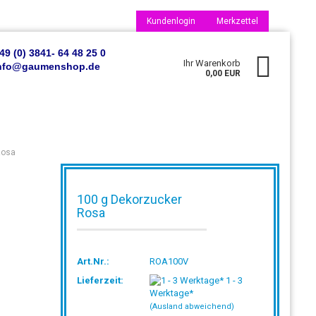
Kundenlogin
Merkzettel
49 (0) 3841- 64 48 25 0
Ihr Warenkorb
 info@gaumenshop.de
0,00 EUR
Rosa
100 g Dekorzucker
Rosa
Konto erstellen
Passwort vergessen?
Art.Nr.:
ROA100V
Lieferzeit:
1 - 3
Werktage*
(Ausland abweichend)