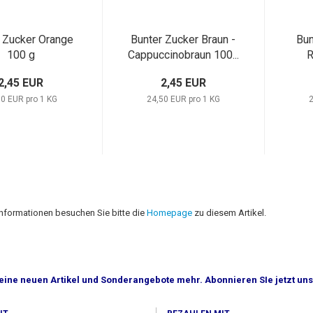
 Zucker Orange
Bunter Zucker Braun -
Bun
100 g
Cappuccinobraun 100...
R
2,45 EUR
2,45 EUR
50 EUR pro 1 KG
24,50 EUR pro 1 KG
2
Informationen besuchen Sie bitte die
Homepage
zu diesem Artikel.
eine neuen Artikel und Sonderangebote mehr. Abonnieren SIe jetzt un