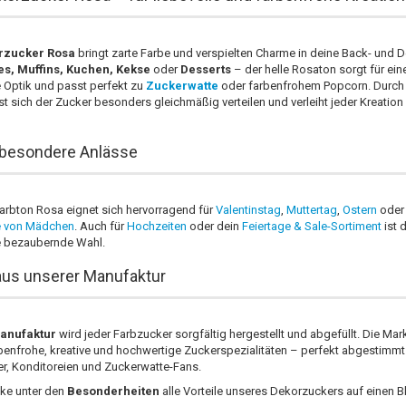
rzucker Rosa
bringt zarte Farbe und verspielten Charme in deine Back- und D
s, Muffins, Kuchen, Kekse
oder
Desserts
– der helle Rosaton sorgt für ein
 Optik und passt perfekt zu
Zuckerwatte
oder farbenfrohem Popcorn. Durch 
t sich der Zucker besonders gleichmäßig verteilen und verleiht jeder Kreation
r besondere Anlässe
Farbton Rosa eignet sich hervorragend für
Valentinstag
,
Muttertag
,
Ostern
oder
e von Mädchen
. Auch für
Hochzeiten
oder dein
Feiertage & Sale-Sortiment
ist 
e bezaubernde Wahl.
 aus unserer Manufaktur
anufaktur
wird jeder Farbzucker sorgfältig hergestellt und abgefüllt. Die Ma
rbenfrohe, kreative und hochwertige Zuckerspezialitäten – perfekt abgestimmt
, Konditoreien und Zuckerwatte-Fans.
ke unter den
Besonderheiten
alle Vorteile unseres Dekorzuckers auf einen Bl