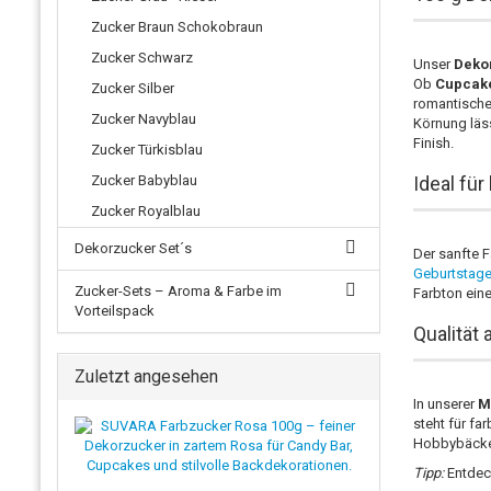
Zucker Braun Schokobraun
Zucker Schwarz
Unser
Deko
Ob
Cupcake
Zucker Silber
romantische
Zucker Navyblau
Körnung läss
Finish.
Zucker Türkisblau
Zucker Babyblau
Ideal fü
Zucker Royalblau
Dekorzucker Set´s
Der sanfte 
Geburtstag
Zucker-Sets – Aroma & Farbe im
Farbton ein
Vorteilspack
Qualität
Zuletzt angesehen
In unserer
M
steht für fa
Hobbybäcker
Tipp:
Entdec