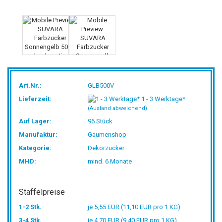
Art.Nr.:
GLB500V
Lieferzeit:
1 - 3 Werktage*
(Ausland abweichend)
Auf Lager:
96
Stück
Manufaktur:
Gaumenshop
Kategorie:
Dekorzucker
MHD:
mind. 6 Monate
Staffelpreise
1-2 Stk.
je 5,55 EUR (11,10 EUR pro 1 KG)
3-4 Stk.
je 4,70 EUR (9,40 EUR pro 1 KG)