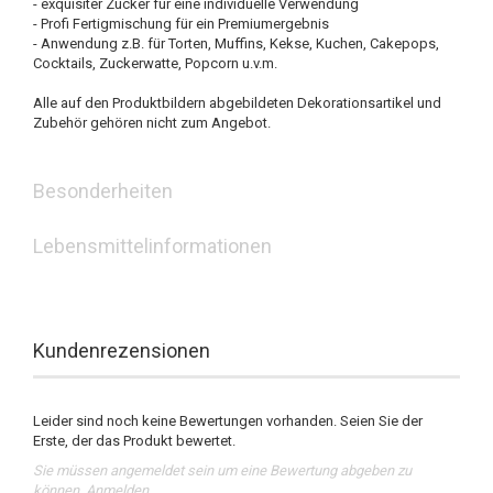
- exquisiter Zucker für eine individuelle Verwendung
- Profi Fertigmischung für ein Premiumergebnis
- Anwendung z.B. für Torten, Muffins, Kekse, Kuchen, Cakepops,
Cocktails, Zuckerwatte, Popcorn u.v.m.
Alle auf den Produktbildern abgebildeten Dekorationsartikel und
Zubehör gehören nicht zum Angebot.
Besonderheiten
Lebensmittelinformationen
Kundenrezensionen
Leider sind noch keine Bewertungen vorhanden. Seien Sie der
Erste, der das Produkt bewertet.
Sie müssen angemeldet sein um eine Bewertung abgeben zu
können.
Anmelden