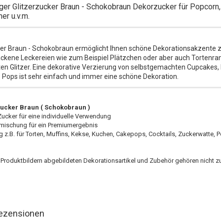
iger Glitzerzucker Braun - Schokobraun Dekorzucker für Popcorn,
er u.v.m.
er Braun - Schokobraun ermöglicht Ihnen schöne Dekorationsakzente z
ckene Leckereien wie zum Beispiel Plätzchen oder aber auch Tortenra
ten Glitzer. Eine dekorative Verzierung von selbstgemachten Cupcakes,
 Pops ist sehr einfach und immer eine schöne Dekoration.
cker Braun ( Schokobraun )
 Zucker für eine individuelle Verwendung
igmischung für ein Premiumergebnis
 z.B. für Torten, Muffins, Kekse, Kuchen, Cakepops, Cocktails, Zuckerwatte, 
n Produktbildern abgebildeten Dekorationsartikel und Zubehör gehören nicht 
ezensionen