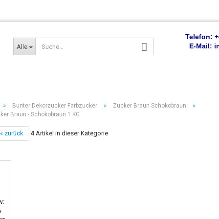
Telefon: +
E-Mail:
Alle
»
»
»
Bunter Dekorzucker Farbzucker
Zucker Braun Schokobraun
ker Braun - Schokobraun 1 KG
« zurück
4
Artikel in dieser Kategorie