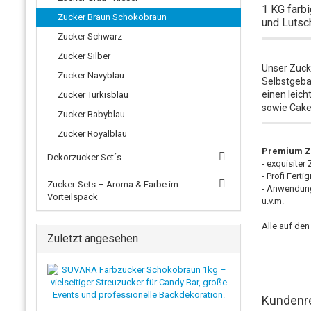
1 KG farb
Zucker Braun Schokobraun
und Lutsch
Zucker Schwarz
Zucker Silber
Unser Zuck
Zucker Navyblau
Selbstgeba
einen leich
Zucker Türkisblau
sowie Cake
Zucker Babyblau
Zucker Royalblau
Premium Zu
Dekorzucker Set´s
- exquisiter
- Profi Fert
Zucker-Sets – Aroma & Farbe im
- Anwendung
Vorteilspack
u.v.m.
Alle auf de
Zuletzt angesehen
Kundenr