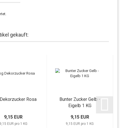
tet.
ikel gekauft:
 Dekorzucker Rosa
Bunter Zucker Gelb -
1 
Eigelb 1 KG
9,15 EUR
9,15 EUR
9,15 EUR pro 1 KG
9,15 EUR pro 1 KG