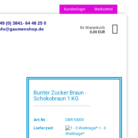
Kundenlogin
Merkzettel
49 (0) 3841- 64 48 25 0
Ihr Warenkorb
 info@gaumenshop.de
0,00 EUR
Bunter Zucker Braun -
Konto erstellen
Schokobraun 1 KG
Passwort vergessen?
Art.Nr.:
DBR1000V
Lieferzeit:
1 - 3
Werktage*